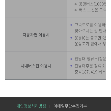
공항버스(1000번
버스 노선은 고속버
고속도로를 이용하여 용
찾아오시는 길 안내의 
자동차편 이용시
용봉IC는 출구만 있고
운암고가 밑에서 우회
전남대 정류소(정문)는 풍
시내버스편 이용시
전남대후문 정류소는 진월0
충효187, 419 버스
개인정보처리방침
이메일무단수집거부