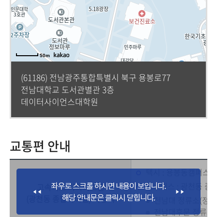
50m
(61186) 전남광주통합특별시 북구 용봉로77
전남대학교 도서관별관 3층
데이터사이언스대학원
교통편 안내
택시 : 용봉동캠퍼스까
시내버스 : 광천동 
고속버스 시외버스편
(광천동 종합터미널) 이용시
전남대 정류소(정문) :
전남대후문 정류소 :