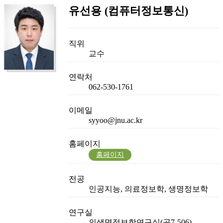
유선용 (컴퓨터정보통신)
직위
교수
연락처
062-530-1761
이메일
syyoo@jnu.ac.kr
홈페이지
홈페이지
전공
인공지능, 의료정보학, 생명정보학
연구실
의생명정보학연구실(공7-506)